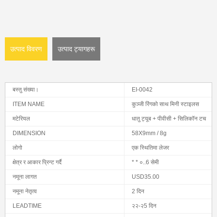
उत्पाद विवरण
उत्पाद ट्यागहरू
बस्तु संख्या।
EI-0042
ITEM NAME
कुञ्जी रिंगको साथ मिनी स्टाइलस
मटेरियल
धातु ट्यूब + पीवीसी + सिलिकॉन टच
DIMENSION
58X9mm / 8g
लोगो
एक स्थितिमा लेजर
क्षेत्र र आकार प्रिन्ट गर्दै
* * ०..6 सेमी
नमूना लागत
USD35.00
नमूना नेतृत्व
2 दिन
LEADTIME
२२-२5 दिन