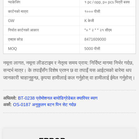
प्याकेजिंग
१ pc / opp, p० pcs भित्री बक्स
कार्टनको मात्रा
१००० पीसी
GW
K केजी
निर्यात कार्टनको आकार
*० * २ * * २१ सीएम
एचएस कोड
8471609000
MOQ
5000 पीसी
नमूना लागत, नमूना लीडटाइम र नेतृत्व समय प्राय: निर्दिष्ट मागमा निर्भर गर्दछ,
सन्दर्भ मात्र। के तपाइँसँग विशेष प्रश्न छ वा तपाइँ यस आईटमको बारेमा थप
जानकारी चाहानुहुन्छ, कृपया हामीलाई कल गर्नुहोस् वा हामीलाई ईमेल गर्नुहोस्।
अघिल्लो:
BT-0238 प्रोमोशनल बायोडिग्रेडेबल क्यारियर ब्याग
अर्को:
OS-0187 अनुकूलन बटन पिन सेट गर्दछ