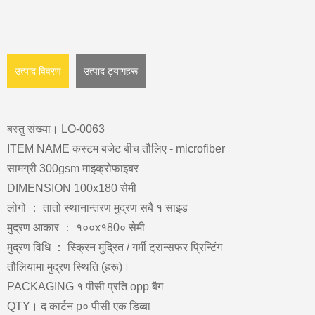
उत्पाद विवरण
उत्पाद ट्यागहरू
बस्तु संख्या। LO-0063
ITEM NAME कस्टम बजेट बीच तौलिए - microfiber
सामग्री 300gsm माइक्रोफाइबर
DIMENSION 100x180 सेमी
लोगो ： तातो स्थानान्तरण मुद्रण सबै १ साइड
मुद्रण आकार ： १००x१80० सेमी
मुद्रण विधि ： स्क्रिन मुद्रित / गर्मी ट्रान्सफर प्रिन्टिंग
तौलियामा मुद्रण स्थिति (हरू)।
PACKAGING १ पीसी प्रति opp बैग
QTY। द कार्टन p० पीसी एक डिब्बा