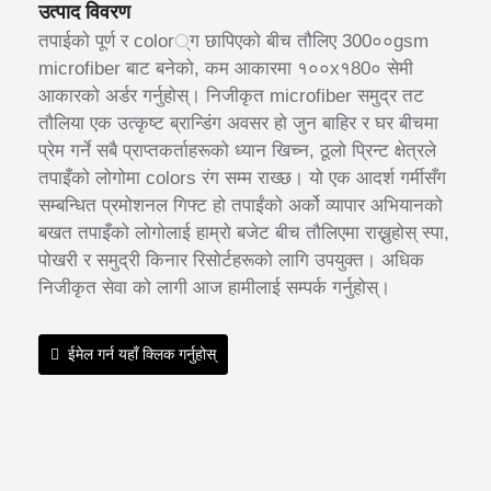
उत्पाद विवरण
तपाईको पूर्ण र color्ग छापिएको बीच तौलिए 300००gsm
microfiber बाट बनेको, कम आकारमा १००x१80० सेमी
आकारको अर्डर गर्नुहोस्। निजीकृत microfiber समुद्र तट
तौलिया एक उत्कृष्ट ब्रान्डिंग अवसर हो जुन बाहिर र घर बीचमा
प्रेम गर्ने सबै प्राप्तकर्ताहरूको ध्यान खिच्न, ठूलो प्रिन्ट क्षेत्रले
तपाइँको लोगोमा colors रंग सम्म राख्छ। यो एक आदर्श गर्मीसँग
सम्बन्धित प्रमोशनल गिफ्ट हो तपाईंको अर्को व्यापार अभियानको
बखत तपाइँको लोगोलाई हाम्रो बजेट बीच तौलिएमा राख्नुहोस् स्पा,
पोखरी र समुद्री किनार रिसोर्टहरूको लागि उपयुक्त। अधिक
निजीकृत सेवा को लागी आज हामीलाई सम्पर्क गर्नुहोस्।
ईमेल गर्न यहाँ क्लिक गर्नुहोस्