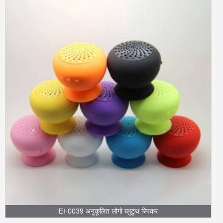
EI-0039 अनुकूलित लोगो ब्लुटुथ स्पिकर