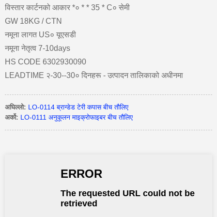
विस्तार कार्टनको आकार *० * * 35 * C० सेमी
GW 18KG / CTN
नमूना लागत US० यूएसडी
नमूना नेतृत्व 7-10days
HS CODE 6302930090
LEADTIME २-30--30० दिनहरू - उत्पादन तालिकाको अधीनमा
अघिल्लो:
LO-0114 ब्रान्डेड टेरी कपास बीच तौलिए
अर्को:
LO-0111 अनुकूलन माइक्रोफाइबर बीच तौलिए